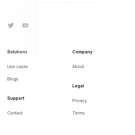
Footer
Twitter
YouTube
Solutions
Company
Use cases
About
Blogs
Legal
Support
Privacy
Contact
Terms