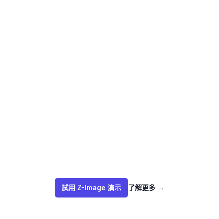
試用 Z-Image 演示
了解更多
→