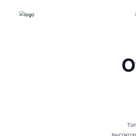
О
Ton
высокоэ