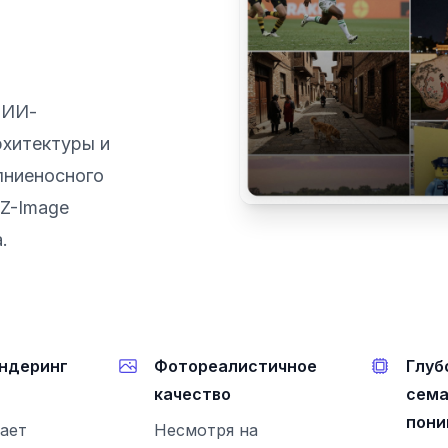
 ИИ-
хитектуры и
лниеносного
 Z-Image
.
ндеринг
Фотореалистичное
Глуб
качество
сема
пони
ает
Несмотря на