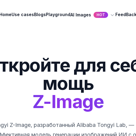
Home
Use cases
Blogs
Playground
FeedBac
AI Images
HOT
ткройте для се
мощь
Z-Image
gyi Z-Image, разработанный Alibaba Tongyi Lab, —
ффективная модель генерации изображений ИИ с 