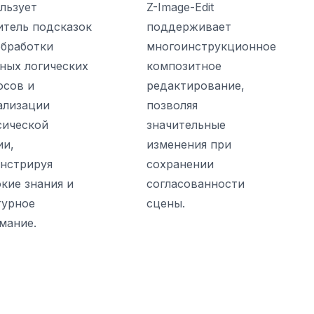
льзует
Z-Image-Edit
итель подсказок
поддерживает
обработки
многоинструкционное
ных логических
композитное
осов и
редактирование,
ализации
позволяя
сической
значительные
ии,
изменения при
нстрируя
сохранении
окие знания и
согласованности
турное
сцены.
мание.