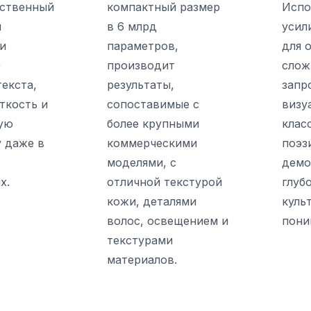
ественный
компактный размер
Испо
й
в 6 млрд
усил
 и
параметров,
для 
)
производит
слож
текста,
результаты,
запр
ткость и
сопоставимые с
визу
ую
более крупными
клас
 даже в
коммерческими
поэз
моделями, с
демо
х.
отличной текстурой
глуб
кожи, деталями
куль
волос, освещением и
пони
текстурами
материалов.