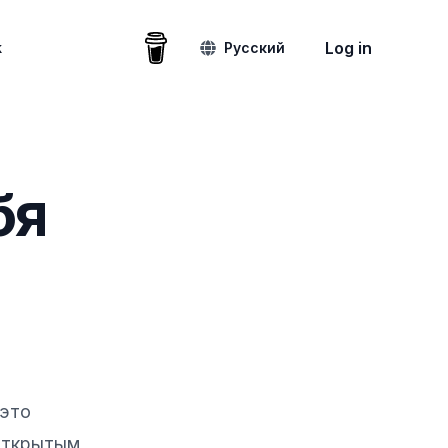
Buy me a coffee
Log in
k
Русский
бя
 это
открытым