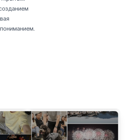
 созданием
ивая
 пониманием.