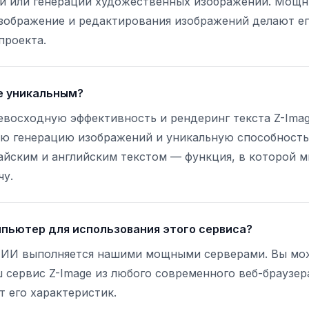
ий или генерации художественных изображений. Мощ
изображение и редактирования изображений делают е
проекта.
e уникальным?
восходную эффективность и рендеринг текста Z-Image
ую генерацию изображений и уникальную способност
айским и английским текстом — функция, в которой м
чу.
пьютер для использования этого сервиса?
а ИИ выполняется нашими мощными серверами. Вы мо
 сервис Z-Image из любого современного веб-браузер
 его характеристик.